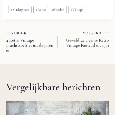
Bericht
#
Marktplaats
#
Retro
#
Stoelen
#
Vintage
tags:
VORIGE
VOLGENDE
Bericht
4 Retro Vintage
Geweldige Deense Retro
prachtstoeltjes uit de jaren
Vintage Fauteuil uit 1973
navigatie
60
Vergelijkbare berichten