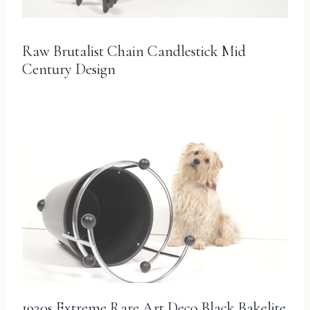
Raw Brutalist Chain Candlestick Mid
Century Design
1930s Extreme Rare Art Deco Black Bakelite