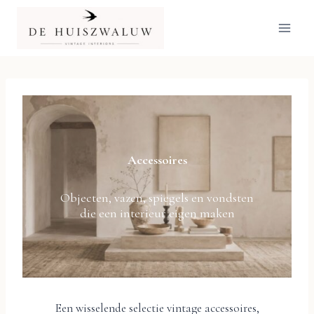
Doorgaan
naar
inhoud
Accessoires
Objecten, vazen, spiegels en vondsten
die een interieur eigen maken
Een wisselende selectie vintage accessoires,