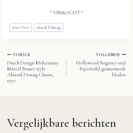
* VERKOCHT *
Bericht
#
Art Deco
#
Jacob Palmtag
tags:
VORIGE
VOLGENDE
Bericht
Dutch Design Midcentury
Hollywood Regency stijl
Marcel Breuer style
bijzettafel gemarmerde
navigatie
Ahrend Dining Chairs,
bladen
1970
Vergelijkbare berichten