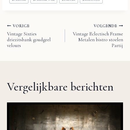
tags:
VORIGE
VOLGENDE
Bericht
Vintage Sixties
Vintage Eclectisch Franse
driezitsbank goudgeel
Metalen bistro stoelen
navigatie
velours
Partij
Vergelijkbare berichten