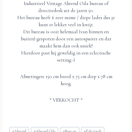
Industrieel Vintage Ahrend Oda bureau of
directiedesk uit de jaren 50.
Het bureau heeft 6 zeer ruime / diepe lades dus je
kunt er lekker veel in kwijt.
Dit bureau is ooit helemaal (van binnen en
buiten) gespoten door een autospuiter en dat
maakt hem dan ook uniek!
Hierdoor past hij geweldig in een eclectische
setting:-)
Afmetingen: 150 cm breed x 75 cm diep x 78 cm
hoog.
* VERKOCHT *
Bericht
#
Ahrend
#
Ahrend Oda
#
Bureau
#
Eclectisch