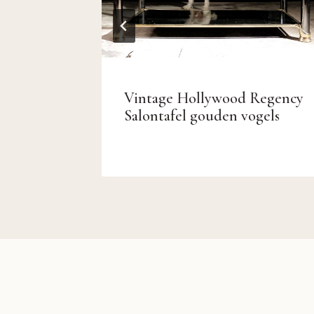
Royal
Vintage Hollywood Regency
Salontafel gouden vogels
0