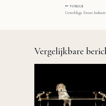
VORIGE
Bericht
Geweldige Zware Industr
navigatie
Vergelijkbare beri