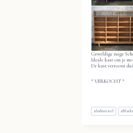
Geweldige ruige Sch
Ideale kast om je moo
De kast vertoont dui
* VERKOCHT *
Bericht
#
Industrieel
#
Markt
tags: