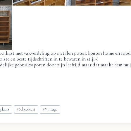
oolkast met vakverdeling op metalen poten, houten frame en rood
iste en beste tijdschriften in te bewaren in stijl:-)
delijke gebruikssporen door zijn leeftijd maar dat maakt hem nu j
plaats
#
Schoolkast
#
Vintage