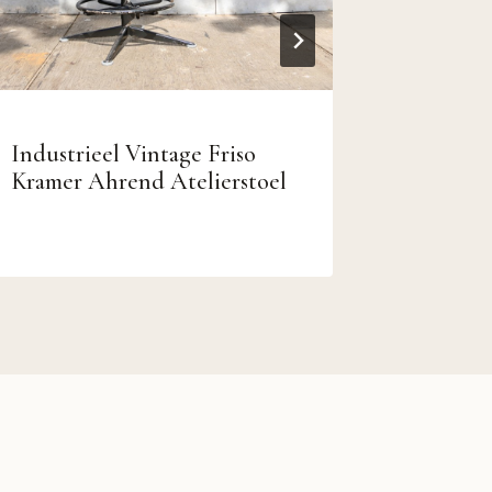
Industrieel Vintage Friso
Eclectis
Kramer Ahrend Atelierstoel
Louis S