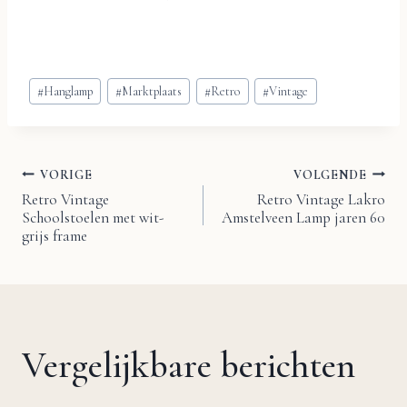
Bericht
#
Hanglamp
#
Marktplaats
#
Retro
#
Vintage
tags:
VORIGE
VOLGENDE
Bericht
Retro Vintage
Retro Vintage Lakro
Schoolstoelen met wit-
Amstelveen Lamp jaren 60
navigatie
grijs frame
Vergelijkbare berichten