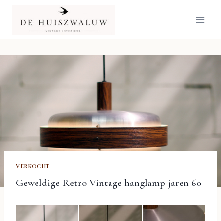
Doorgaan
naar
inhoud
VERKOCHT
Geweldige Retro Vintage hanglamp jaren 60