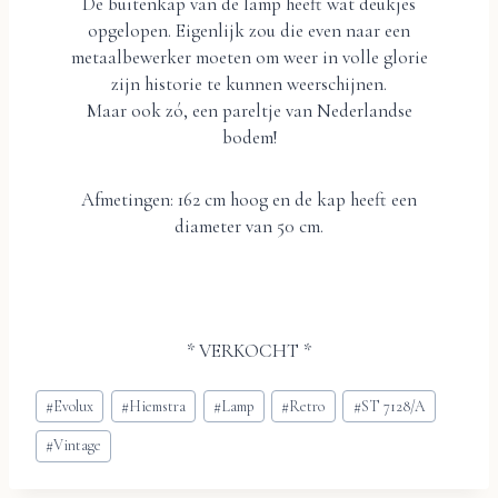
De buitenkap van de lamp heeft wat deukjes
opgelopen. Eigenlijk zou die even naar een
metaalbewerker moeten om weer in volle glorie
zijn historie te kunnen weerschijnen.
Maar ook zó, een pareltje van Nederlandse
bodem!
Afmetingen: 162 cm hoog en de kap heeft een
diameter van 50 cm.
* VERKOCHT *
Bericht
#
Evolux
#
Hiemstra
#
Lamp
#
Retro
#
ST 7128/A
tags:
#
Vintage