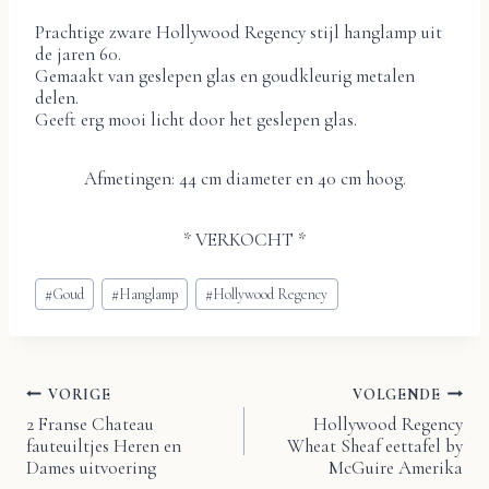
Prachtige zware Hollywood Regency stijl hanglamp uit
de jaren 60.
Gemaakt van geslepen glas en goudkleurig metalen
delen.
Geeft erg mooi licht door het geslepen glas.
Afmetingen: 44 cm diameter en 40 cm hoog.
* VERKOCHT *
Bericht
#
Goud
#
Hanglamp
#
Hollywood Regency
tags:
VORIGE
VOLGENDE
Bericht
2 Franse Chateau
Hollywood Regency
fauteuiltjes Heren en
Wheat Sheaf eettafel by
navigatie
Dames uitvoering
McGuire Amerika