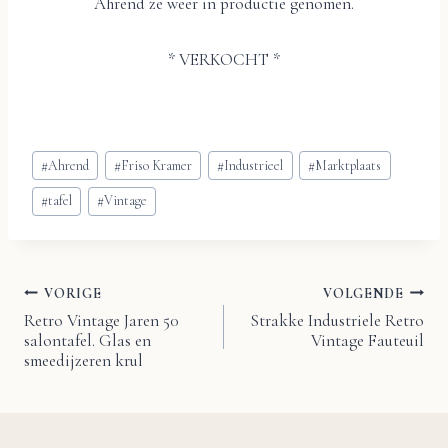
Ahrend ze weer in productie genomen.
* VERKOCHT *
Bericht
#
Ahrend
#
Friso Kramer
#
Industrieel
#
Marktplaats
tags:
#
tafel
#
Vintage
VORIGE
VOLGENDE
Bericht
Retro Vintage Jaren 50
Strakke Industriele Retro
salontafel. Glas en
Vintage Fauteuil
navigatie
smeedijzeren krul