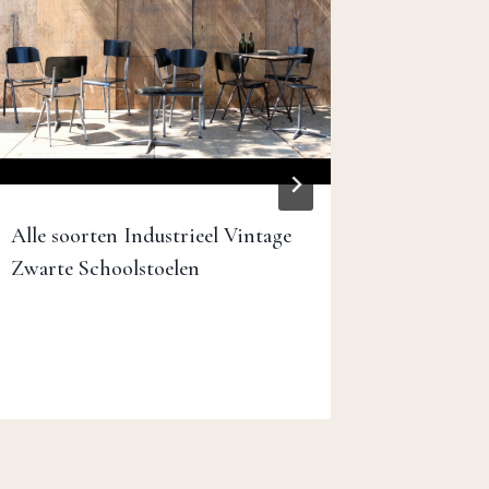
Alle soorten Industrieel Vintage
Zwarte Schoolstoelen
Vintage
Optisch
soldeer