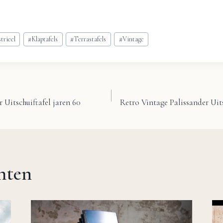
trieel
#
Klaptafels
#
Terrastafels
#
Vintage
 Uitschuiftafel jaren 60
Retro Vintage Palissander Uit
chten