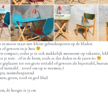
ls in mooie staat met kleine gebruikssporen op de bladen.
a of gewoon in je huis
en compact, zodat je ze ook makkelijk meeneemt op vakantie, lek
or je tent… of in de berm, zoals ze dat deden in de jaren 60
geplaatst tot een grote eettafel of gewoon als bijzettafel, bureaut
l of tuintafel… teveel om op te noemen;-)
gen, ruimtebesparend.
uw, groen, rood en geel blad.
cm, de hoogte is 73 cm.