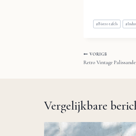
Bericht
#
Bistro tafels
#
Indus
tags:
VORIGE
Bericht
Retro Vintage Palissander
navigatie
Vergelijkbare beri