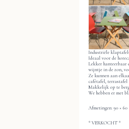
Industriële klaptafe
Ideaal voor de horec
Lekker hanteerbaar 
wijntje in de zon, vo
Ze kunnen aan elkaar 
cafétafel, terrastafe
Makkelijk op te ber
We hebben er met bla
Afmetingen: 90 × 60 
* VERKOCHT *