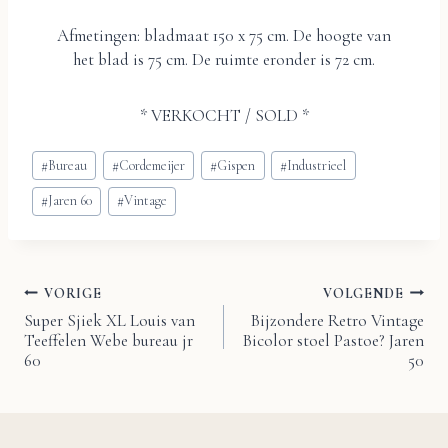
Afmetingen: bladmaat 150 x 75 cm. De hoogte van
het blad is 75 cm. De ruimte eronder is 72 cm.
* VERKOCHT / SOLD *
Bericht
#
Bureau
#
Cordemeijer
#
Gispen
#
Industrieel
tags:
#
Jaren 60
#
Vintage
VORIGE
VOLGENDE
Bericht
Super Sjiek XL Louis van
Bijzondere Retro Vintage
Teeffelen Webe bureau jr
Bicolor stoel Pastoe? Jaren
navigatie
60
50