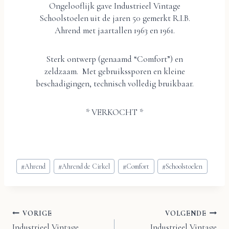
Ongelooflijk gave Industrieel Vintage
Schoolstoelen uit de jaren 50 gemerkt R.I.B.
Ahrend met jaartallen 1963 en 1961.
Sterk ontwerp (genaamd “Comfort”) en
zeldzaam. Met gebruikssporen en kleine
beschadigingen, technisch volledig bruikbaar.
* VERKOCHT *
Bericht
#
Ahrend
#
Ahrend de Cirkel
#
Comfort
#
Schoolstoelen
tags:
VORIGE
VOLGENDE
Bericht
Industrieel Vintage
Industrieel Vintage