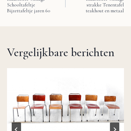
Schooltafeltje
strakke Tenentafel
navigatie
Bijzettafeltje jaren 60
teakhout en metaal
Vergelijkbare berichten