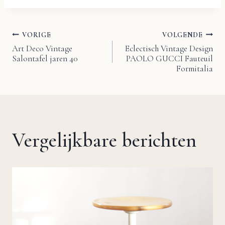
VORIGE
VOLGENDE
Bericht
Art Deco Vintage
Eclectisch Vintage Design
Salontafel jaren 40
PAOLO GUCCI Fauteuil
navigatie
Formitalia
Vergelijkbare berichten