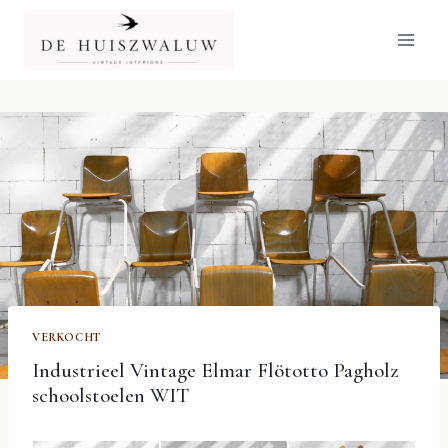
Doorgaan
naar
inhoud
VERKOCHT
Industrieel Vintage Elmar Flötotto Pagholz
schoolstoelen WIT