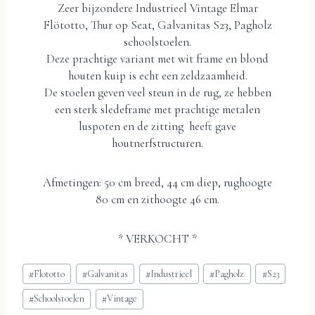
Zeer bijzondere Industrieel Vintage Elmar
Flötotto, Thur op Seat, Galvanitas S23, Pagholz
schoolstoelen.
Deze prachtige variant met wit frame en blond
houten kuip is echt een zeldzaamheid.
De stoelen geven veel steun in de rug, ze hebben
een sterk sledeframe met prachtige metalen
luspoten en de zitting heeft gave
houtnerfstructuren.
Afmetingen: 50 cm breed, 44 cm diep, rughoogte
80 cm en zithoogte 46 cm.
* VERKOCHT *
Bericht
#
Flototto
#
Galvanitas
#
Industrieel
#
Pagholz
#
S23
tags:
#
Schoolstoelen
#
Vintage