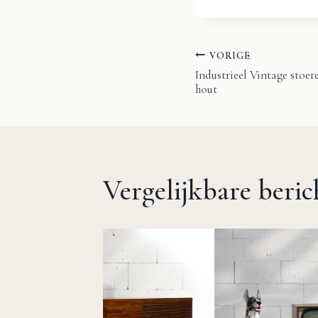
VORIGE
Bericht
Industrieel Vintage stoer
hout
navigatie
Vergelijkbare beri