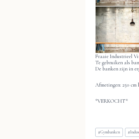
Fraaie Industrieel V
Te gebruiken als ban
De banken zijn in er
Afmetingen: 250 cm l
*VERKOCHT*
Bericht
#
Gymbanken
#
Indus
tags: