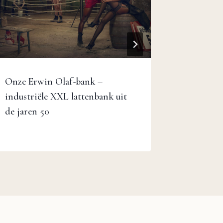
Onze Erwin Olaf-bank –
Niels O
industriële XXL lattenbank uit
Soaped 
de jaren 50
for J.L.