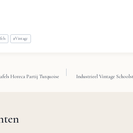
fels
#
Vintage
afels Horeca Partij Turquoise
Industrieel Vintage Schools
chten