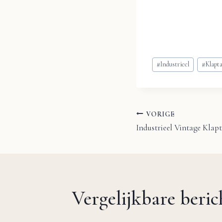
Bericht
#
Industrieel
#
Klapta
tags:
VORIGE
Bericht
Industrieel Vintage Klapt
navigatie
Vergelijkbare beri