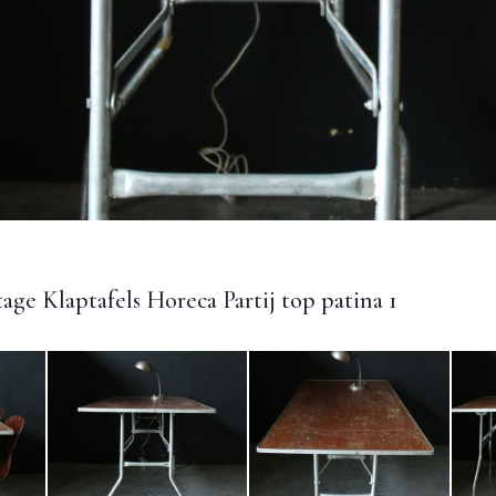
age Klaptafels Horeca Partij top patina 1