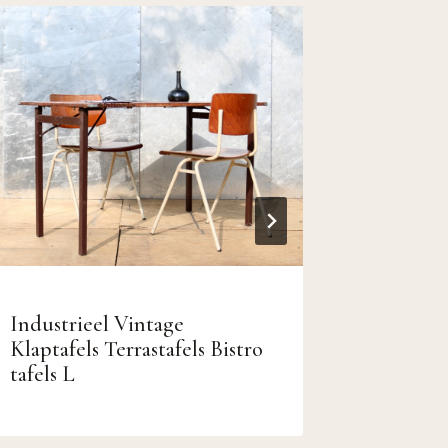
Industrieel Vintage
Rare Ar
Klaptafels Terrastafels Bistro
School 
tafels L
M ca 19