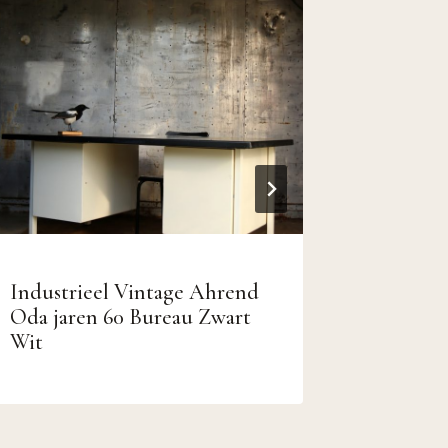
Industrieel Vintage Ahrend
Bijzond
Oda jaren 60 Bureau Zwart
Gecapit
Wit
met Ber