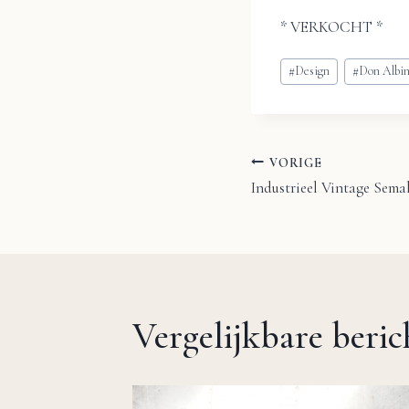
* VERKOCHT *
Bericht
#
Design
#
Don Albi
tags:
VORIGE
Bericht
Industrieel Vintage Semal
navigatie
Vergelijkbare beri