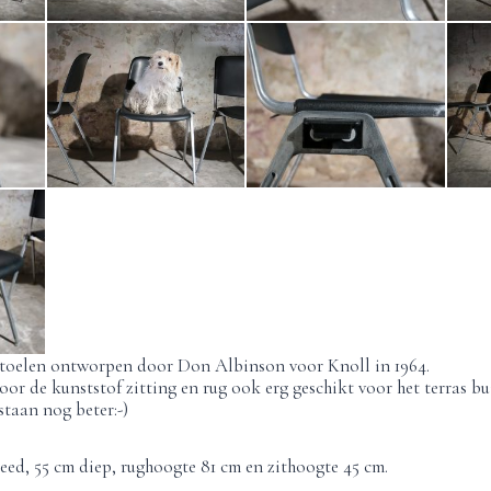
 stoelen ontworpen door Don Albinson voor Knoll in 1964.
or de kunststof zitting en rug ook erg geschikt voor het terras bu
staan nog beter:-)
eed, 55 cm diep, rughoogte 81 cm en zithoogte 45 cm.