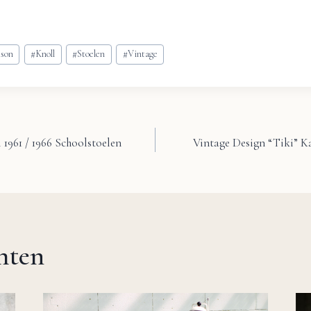
nson
#
Knoll
#
Stoelen
#
Vintage
 1961 / 1966 Schoolstoelen
Vintage Design “Tiki” 
chten