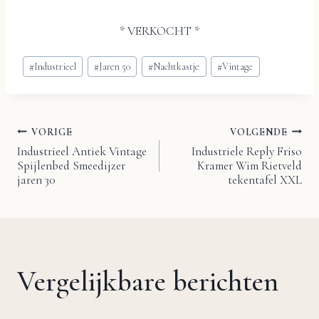
* VERKOCHT *
Bericht
#
Industrieel
#
Jaren 50
#
Nachtkastje
#
Vintage
tags:
VORIGE
VOLGENDE
Bericht
Industrieel Antiek Vintage
Industriele Reply Friso
Spijlenbed Smeedijzer
Kramer Wim Rietveld
navigatie
jaren 30
tekentafel XXL
Vergelijkbare berichten