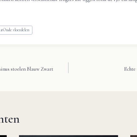
#
Oude vloerdelen
inus stoelen Blauw Zwart
Echte
chten