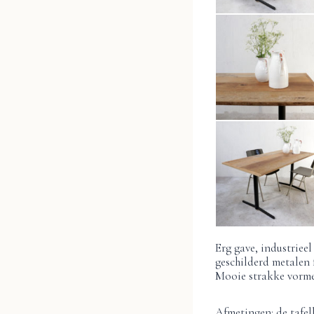
Erg gave, industriee
geschilderd metalen 
Mooie strakke vorme
Afmetingen: de tafel