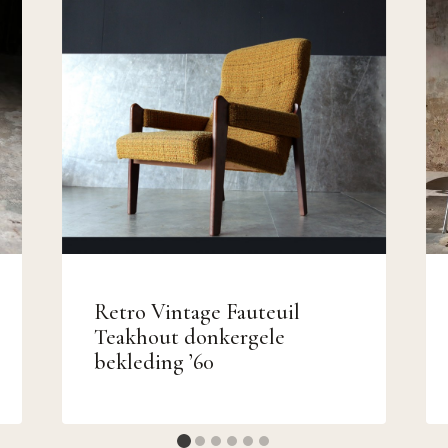
Retro Vintage Fauteuil
Teakhout donkergele
bekleding ’60