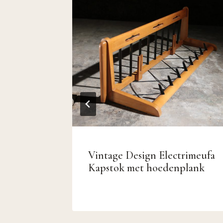
hoge
Vintage Design Electrimeufa
rt
Kapstok met hoedenplank