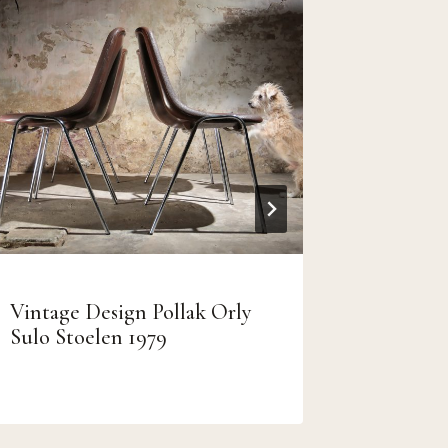
Vintage Design Pollak Orly
Zeldzaa
Sulo Stoelen 1979
Schomme
jaren 60