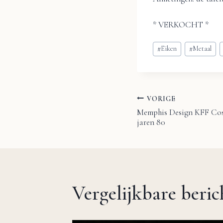
* VERKOCHT *
Bericht
#
Eiken
#
Metaal
tags:
VORIGE
Bericht
Memphis Design KFF Cos
jaren 80
navigatie
Vergelijkbare beri