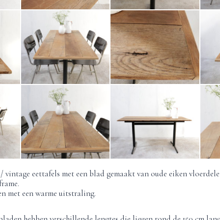
l / vintage eettafels met een blad gemaakt van oude eiken vloerdel
frame.
n met een warme uitstraling.
bladen hebben verschillende lengtes die liggen rond de 150 cm lang