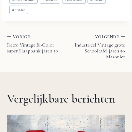
tags:
#
Prouve
VORIGE
VOLGENDE
Bericht
Retro Vintage Bi-Color
Industrieel Vintage grote
super Slaapbank jaren 50
Schooltafel jaren 50
navigatie
Masoniet
Vergelijkbare berichten