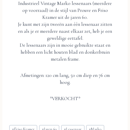
Industrieel Vintage Marko lessenaars (meerdere
op voorraad) in de stijl van Prouve en Friso
Kramer uit de jaren 60.
Je kunt met zijn tweeën aan één lessenaar zitten
en als je er meerdere naast elkaar zet, heb je een
geweldige eettafel.
De lessenaars zijn in mooie gebruikte staat en
hebben een licht houten blad en donkerbruin
metalen frame.
Afmetingen: 120 cm lang, 50 cm diep en 76 cm
hoog.
*VERKOCHT*
Bericht
#
Friso Kramer
#
Jaren 60
#
Lessenaar
#
Marko