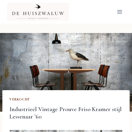
Doorgaan
naar
inhoud
VERKOCHT
Industrieel Vintage Prouve Friso Kramer stijl
Lessenaar ’60