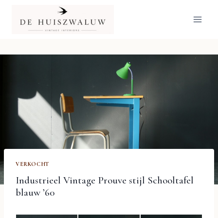
Doorgaan
naar
inhoud
VERKOCHT
Industrieel Vintage Prouve stijl Schooltafel
blauw ’60