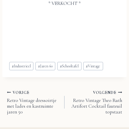
* VERKOCHT *
Bericht
#
Industrieel
#
Jaren 60
#
Schooltafel
#
Vintage
tags:
VORIGE
VOLGENDE
Bericht
Retro Vintage dressoirtje
Retro Vintage Theo Ruth
met lades en kastruimte
Artifort Cocktail fauteuil
navigatie
jaren 50
topstaat