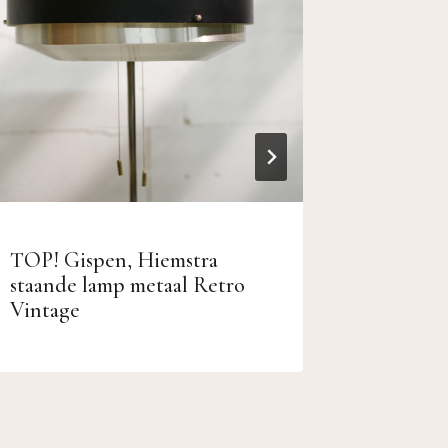
TOP! Gispen, Hiemstra
Eigenzi
staande lamp metaal Retro
Fauteuil
Vintage
chroom