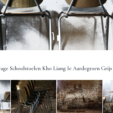
tage Schoolstoelen Kho Liang Ie Aardegroen Grijs