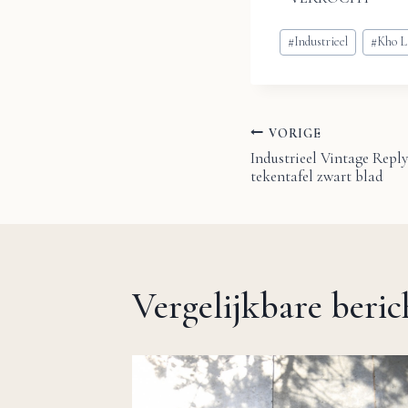
Bericht
#
Industrieel
#
Kho L
tags:
VORIGE
Bericht
Industrieel Vintage Repl
tekentafel zwart blad
navigatie
Vergelijkbare beri