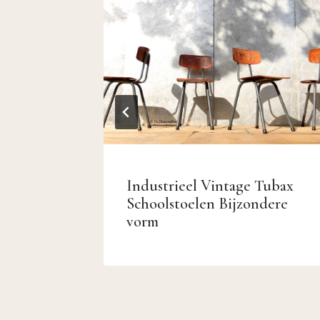
n
Industrieel Vintage Tubax
0 – 80
Schoolstoelen Bijzondere
vorm