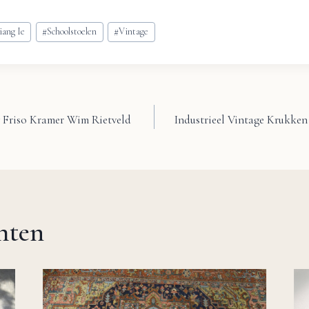
iang Ie
#
Schoolstoelen
#
Vintage
y Friso Kramer Wim Rietveld
Industrieel Vintage Krukken 
chten