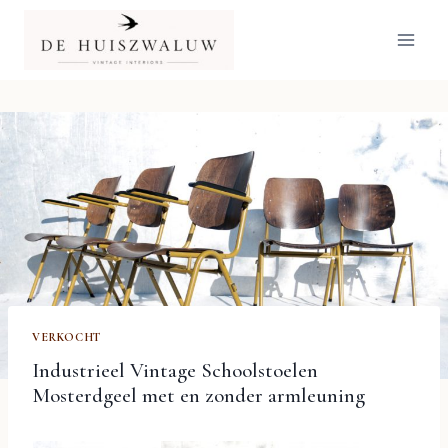
Doorgaan
naar
inhoud
VERKOCHT
Industrieel Vintage Schoolstoelen
Mosterdgeel met en zonder armleuning