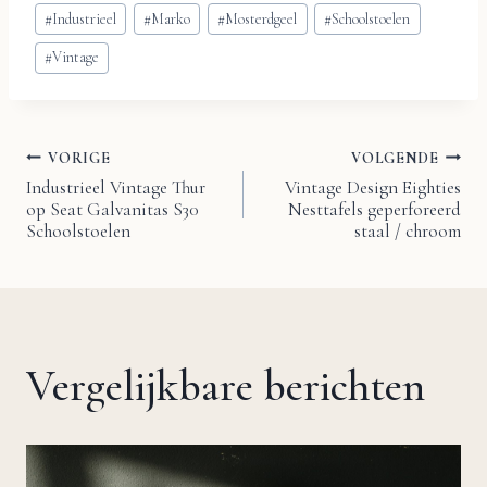
Bericht
#
Industrieel
#
Marko
#
Mosterdgeel
#
Schoolstoelen
tags:
#
Vintage
VORIGE
VOLGENDE
Bericht
Industrieel Vintage Thur
Vintage Design Eighties
op Seat Galvanitas S30
Nesttafels geperforeerd
navigatie
Schoolstoelen
staal / chroom
Vergelijkbare berichten