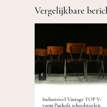
Vergelijkbare beri
 Vintage
Industrieel Vintage TOP V-
n 50
vorm Pagholz schoolstoelen