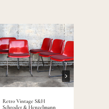
Retro Vintage S&H
TOP! Re
Schroder & Henzelmann
Gelderl