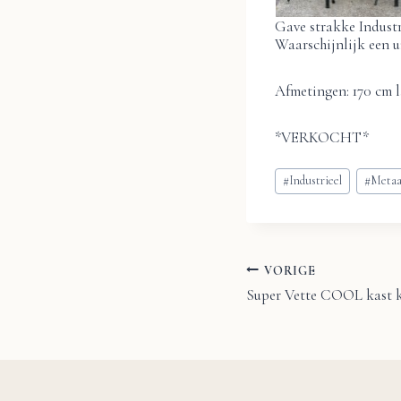
Gave strakke Industr
Waarschijnlijk een u
Afmetingen: 170 cm l
*VERKOCHT*
Bericht
#
Industrieel
#
Metaa
tags:
VORIGE
Bericht
Super Vette COOL kast k
navigatie