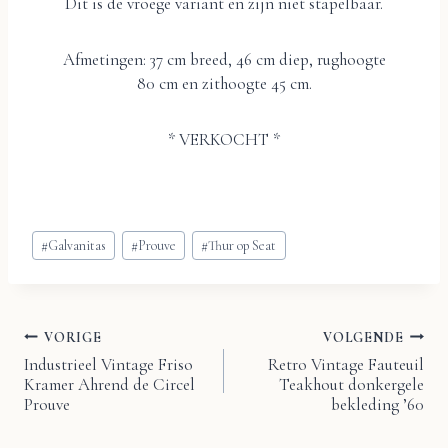
Dit is de vroege variant en zijn niet stapelbaar.
Afmetingen: 37 cm breed, 46 cm diep, rughoogte
80 cm en zithoogte 45 cm.
* VERKOCHT *
Bericht
#
Galvanitas
#
Prouve
#
Thur op Seat
tags:
VORIGE
VOLGENDE
Bericht
Industrieel Vintage Friso
Retro Vintage Fauteuil
Kramer Ahrend de Circel
Teakhout donkergele
navigatie
Prouve
bekleding ’60