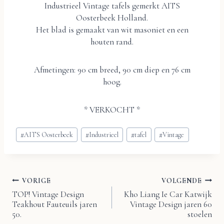
Industrieel Vintage tafels gemerkt AITS
Oosterbeek Holland.
Het blad is gemaakt van wit masoniet en een
houten rand.
Afmetingen: 90 cm breed, 90 cm diep en 76 cm
hoog.
* VERKOCHT *
Bericht
#
AITS Oosterbeek
#
Industrieel
#
tafel
#
Vintage
tags:
VORIGE
VOLGENDE
Bericht
TOP! Vintage Design
Kho Liang Ie Car Katwijk
Teakhout Fauteuils jaren
Vintage Design jaren 60
navigatie
50.
stoelen