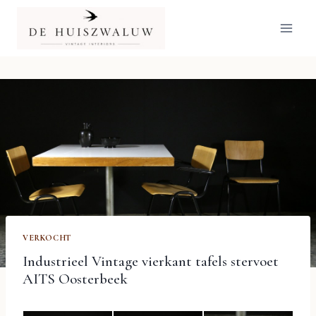
Doorgaan
naar
inhoud
VERKOCHT
Industrieel Vintage vierkant tafels stervoet
AITS Oosterbeek