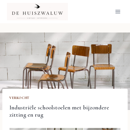
Doorgaan
naar
inhoud
VERKOCHT
Industriële schoolstoelen met bijzondere
zitting en rug