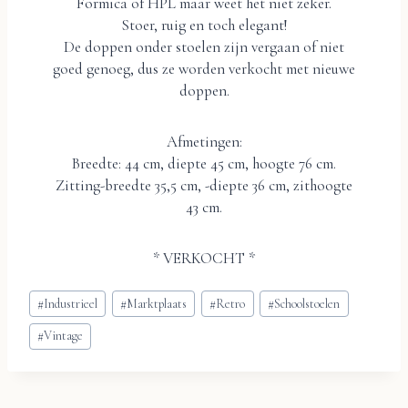
Formica of HPL maar weet het niet zeker.
Stoer, ruig en toch elegant!
De doppen onder stoelen zijn vergaan of niet
goed genoeg, dus ze worden verkocht met nieuwe
doppen.
Afmetingen:
Breedte: 44 cm, diepte 45 cm, hoogte 76 cm.
Zitting-breedte 35,5 cm, -diepte 36 cm, zithoogte
43 cm.
* VERKOCHT *
Bericht
#
Industrieel
#
Marktplaats
#
Retro
#
Schoolstoelen
tags:
#
Vintage