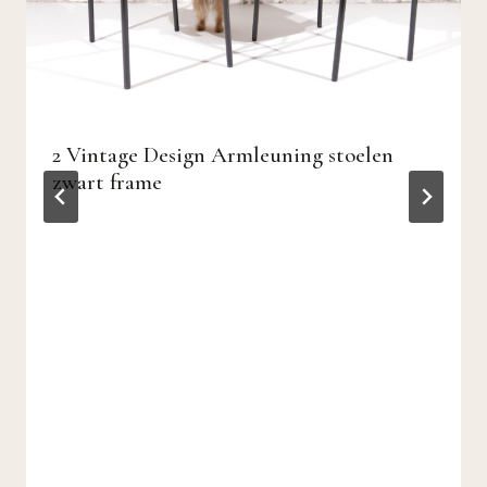
2 Vintage Design Armleuning stoelen
zwart frame