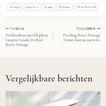
Bericht
#
Gispen
#
Jaren 50
#
Lamp
#
Panama
#
Wim Rietveld
tags:
VORIGE
VOLGENDE
Bericht
Stokkenkast met klepkast
Prachtig Retro Vintage
Lutjens Gouda De Boer
Dames bureau jaren 60
navigatie
Retro Vintage
Vergelijkbare berichten