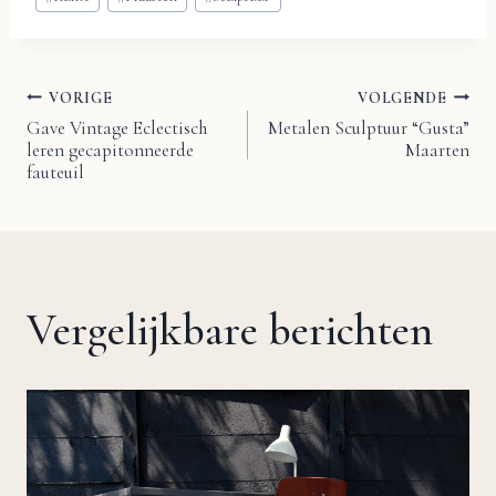
tags:
VORIGE
VOLGENDE
Bericht
Gave Vintage Eclectisch
Metalen Sculptuur “Gusta”
leren gecapitonneerde
Maarten
navigatie
fauteuil
Vergelijkbare berichten