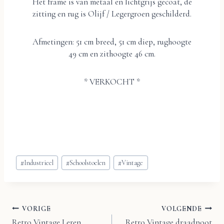
Het frame is van metaal en lichtgrijs gecoat, de
zitting en rug is Olijf / Legergroen geschilderd.
Afmetingen: 51 cm breed, 51 cm diep, rughoogte
49 cm en zithoogte 46 cm.
* VERKOCHT *
Bericht
#
Industrieel
#
Schoolstoelen
#
Vintage
tags:
VORIGE
VOLGENDE
Bericht
Retro Vintage Leren
Retro Vintage draadpoot