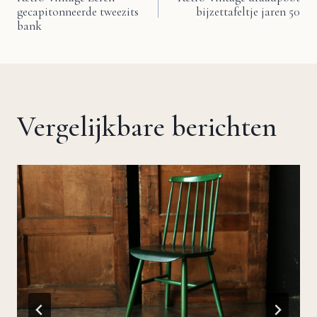
gecapitonneerde tweezits
bijzettafeltje jaren 50
navigatie
bank
Vergelijkbare berichten