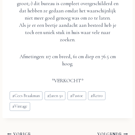
groot;-) dit bureau is compleet overgeschilderd en
dat hebben ze gedaan omdat het waarschijnlijk
niet meer goed genoeg was om zo te laten.
Als je er een beetje aandacht aan besteed heb je
toch een uniek stuk in huis waar vele naar
zoeken.
Afmetingen: 117 cm breed, 61 cm diep en 76.5 cm
hoog.
*VERKOCHT*
Bericht
#
Cees Braakman
#
Jaren 50
#
Pastoe
#
Retro
tags:
#
Vintage
VORIGE
VOLGENDE