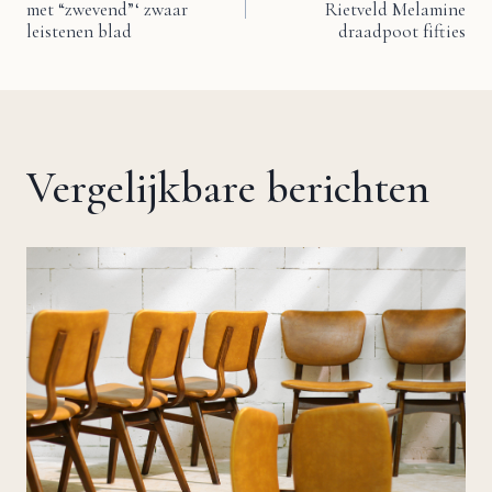
met “zwevend”‘ zwaar
Rietveld Melamine
navigatie
leistenen blad
draadpoot fifties
Vergelijkbare berichten