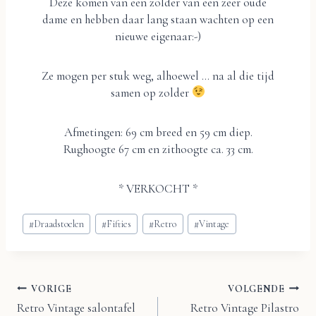
Deze komen van een zolder van een zeer oude
dame en hebben daar lang staan wachten op een
nieuwe eigenaar:-)
Ze mogen per stuk weg, alhoewel … na al die tijd
samen op zolder
Afmetingen: 69 cm breed en 59 cm diep.
Rughoogte 67 cm en zithoogte ca. 33 cm.
* VERKOCHT *
Bericht
#
Draadstoelen
#
Fifties
#
Retro
#
Vintage
tags:
VORIGE
VOLGENDE
Bericht
Retro Vintage salontafel
Retro Vintage Pilastro