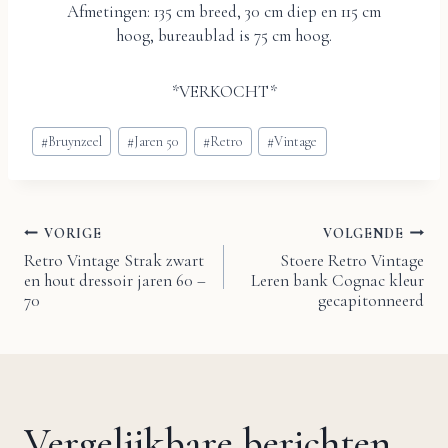
Afmetingen: 135 cm breed, 30 cm diep en 115 cm
hoog, bureaublad is 75 cm hoog.
*VERKOCHT*
Bericht
#
Bruynzeel
#
Jaren 50
#
Retro
#
Vintage
tags:
VORIGE
VOLGENDE
Bericht
Retro Vintage Strak zwart
Stoere Retro Vintage
en hout dressoir jaren 60 –
Leren bank Cognac kleur
navigatie
70
gecapitonneerd
Vergelijkbare berichten