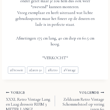
onder gezet maar je zou hem dus ook weer
“zwevend” kunnen monteren.
Vroeg exemplaar en heeft uiteraard wat lichte
gebruikssporen maar het fineer op de deuren en
lade is in perfecte staat.
Afmetingen: 175 cm lang, 40 cm diep en 60.5 cm
hoog.
*VERKOCHT*
Bericht
#
Dressoir
#
Jaren 50
#
Retro
#
Vintage
tags:
VORIGE
VOLGENDE
Bericht
XXXL Retro Vintage Lang
Zeldzaam Retro Vintage
en Laag dressoir RUIM 3
Schommelstoel op vering
METER LANG!
jaren 60