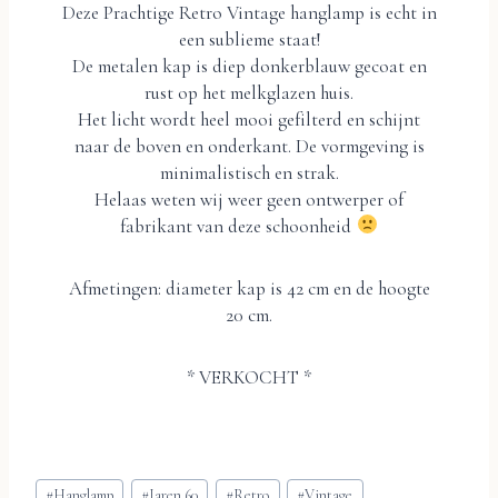
Deze Prachtige Retro Vintage hanglamp is echt in
een sublieme staat!
De metalen kap is diep donkerblauw gecoat en
rust op het melkglazen huis.
Het licht wordt heel mooi gefilterd en schijnt
naar de boven en onderkant. De vormgeving is
minimalistisch en strak.
Helaas weten wij weer geen ontwerper of
fabrikant van deze schoonheid
Afmetingen: diameter kap is 42 cm en de hoogte
20 cm.
* VERKOCHT *
Bericht
#
Hanglamp
#
Jaren 60
#
Retro
#
Vintage