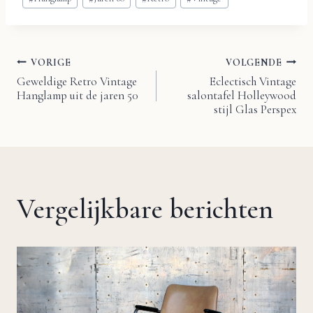
tags:
VORIGE
VOLGENDE
Bericht
Geweldige Retro Vintage
Eclectisch Vintage
Hanglamp uit de jaren 50
salontafel Holleywood
navigatie
stijl Glas Perspex
Vergelijkbare berichten