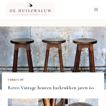
Doorgaan
naar
inhoud
VERKOCHT
Retro Vintage houten barkrukken jaren 60