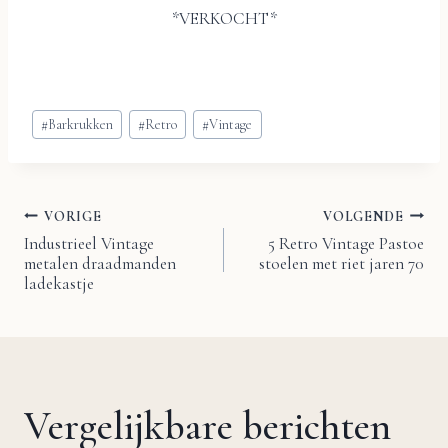
*VERKOCHT*
Bericht
#
Barkrukken
#
Retro
#
Vintage
tags:
VORIGE
VOLGENDE
Bericht
Industrieel Vintage
5 Retro Vintage Pastoe
metalen draadmanden
stoelen met riet jaren 70
navigatie
ladekastje
Vergelijkbare berichten