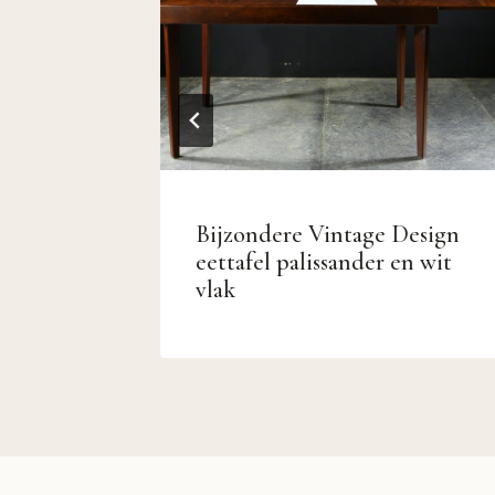
sch
Bijzondere Vintage Design
5 x 157
eettafel palissander en wit
vlak