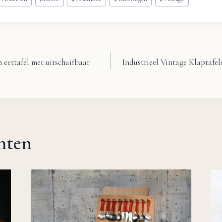
 eettafel met uitschuifbaar
Industrieel Vintage Klaptafels
chten