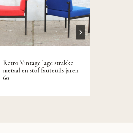
Retro Vintage lage strakke
Eigenzi
metaal en stof fauteuils jaren
Fauteuil
60
chroom