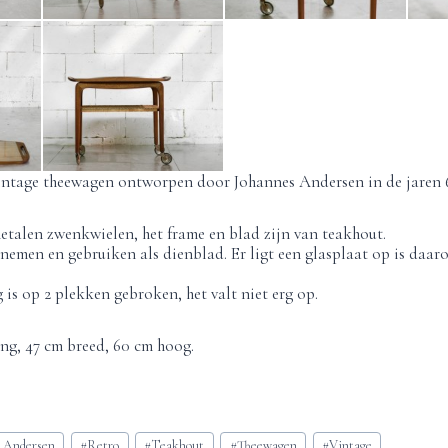
ntage theewagen ontworpen door Johannes Andersen in de jaren 
talen zwenkwielen, het frame en blad zijn van teakhout.
 nemen en gebruiken als dienblad. Er ligt een glasplaat op is daa
is op 2 plekken gebroken, het valt niet erg op.
ng, 47 cm breed, 60 cm hoog.
s Andersen
#
Retro
#
Teakhout
#
Theewagen
#
Vintage