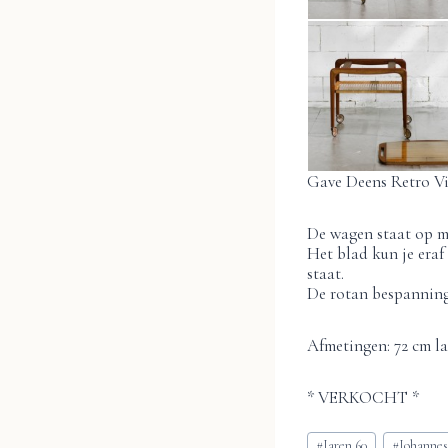
Gave Deens Retro Vi
De wagen staat op me
Het blad kun je eraf
staat.
De rotan bespanning 
Afmetingen: 72 cm la
* VERKOCHT *
Bericht
#
Jaren 60
#
Johanne