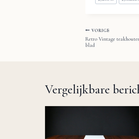
tags:
VORIGE
Bericht
Retro Vintage teakhouten
blad
navigatie
Vergelijkbare beri