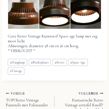
Gave Retro Vintage Kunststof Space age lamp met erg
mooi licht.
Afmetingen: diameter 38 cm en 26 cm hoog.
* VERKOCHT *
Bericht
#
Hanglamp
#
Marktplaats
#
Retro
#
Space Age
tags:
#
Vintage
VORIGE
VOLGENDE
Bericht
TOP! Retro Vintage
Fantastische Retro
Fauteuils met Palissander
Vintage eettafel Knoll?