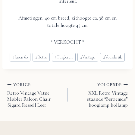
interieur.
Afmetingen: 40 cm breed, zithoogte ca. 38 cm en
totale hoogte 45 cm.
* VERKOCHT *
Bericht
#
Jaren 60
#
Retro
#
Tuigleren
#
Vintage
#
Vouwkruk
tags:
VORIGE
VOLGENDE
Bericht
Retro Vintage Vatne
XXL Retro Vintage
Møbler Falcon Chair
staande “Beroemde”
navigatie
Sigurd Ressell Leer
booglamp bollamp