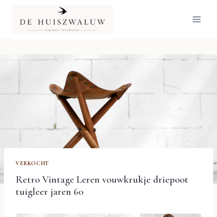
Doorgaan
naar
inhoud
VERKOCHT
Retro Vintage Leren vouwkrukje driepoot
tuigleer jaren 60