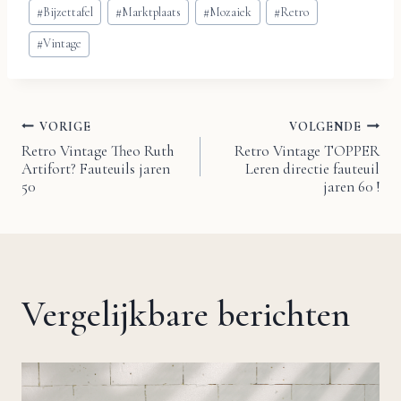
Bericht
#
Bijzettafel
#
Marktplaats
#
Mozaiek
#
Retro
tags:
#
Vintage
VORIGE
VOLGENDE
Bericht
Retro Vintage Theo Ruth
Retro Vintage TOPPER
Artifort? Fauteuils jaren
Leren directie fauteuil
navigatie
50
jaren 60 !
Vergelijkbare berichten