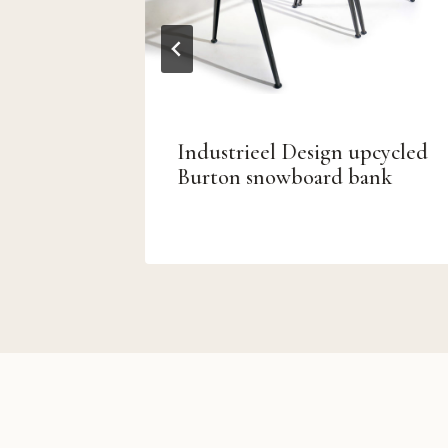
e Leren
Industrieel Design upcycled
weeds
Burton snowboard bank