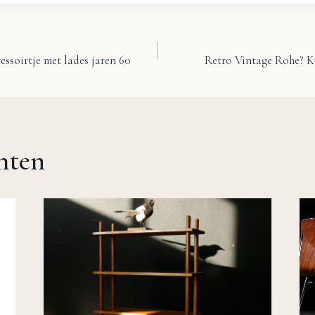
ssoirtje met lades jaren 60
Retro Vintage Rohe? Ku
chten