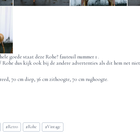
hele goede staat deze Rohe? fauteuil nummer 1 .
 Rohe dus kijk ook bij de andere advertenties als dit hem net niet 
eed, 70 cm diep, 36 cm zithoogte, 70 cm rughoogte.
#
Retro
#
Rohe
#
Vintage