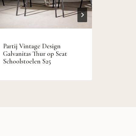
Partij Vintage Design
Industr
Galvanitas Thur op Seat
Galvanit
Schoolstoelen S25
meerder