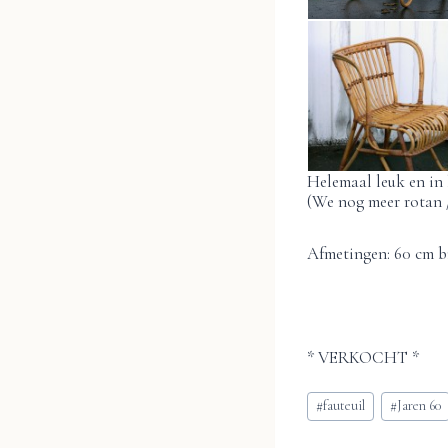
Helemaal leuk en in 
(We nog meer rotan /
Afmetingen: 60 cm br
* VERKOCHT *
Bericht
#
fauteuil
#
Jaren 60
tags: