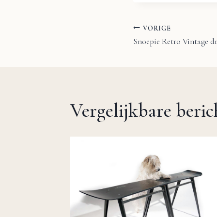
VORIGE
Bericht
Snoepie Retro Vintage dre
navigatie
Vergelijkbare beri