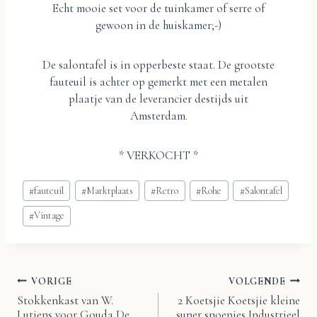
Echt mooie set voor de tuinkamer of serre of
gewoon in de huiskamer;-)
De salontafel is in opperbeste staat. De grootste
fauteuil is achter op gemerkt met een metalen
plaatje van de leverancier destijds uit
Amsterdam.
* VERKOCHT *
Bericht
#
fauteuil
#
Marktplaats
#
Retro
#
Rohe
#
Salontafel
tags:
#
Vintage
VORIGE
VOLGENDE
Bericht
Stokkenkast van W.
2 Koetsjie Koetsjie kleine
Lutjens voor Gouda De
super snoepies Industrieel