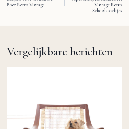
navigatie
Boer Retro Vintage
Vintage Retro
Schoolstoeltjes
Vergelijkbare berichten