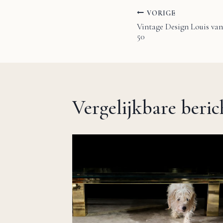
VORIGE
Bericht
Vintage Design Louis van
50
navigatie
Vergelijkbare beri