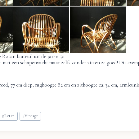
Rotan fauteuil uit de jaren 50.
 met een schapenvacht maar zelfs zonder zitten ze goed! Dit exemp
eed, 77 cm diep, rughoogte 82 cm en zithoogte ca. 34 cm, armleuni
#
Rotan
#
Vintage