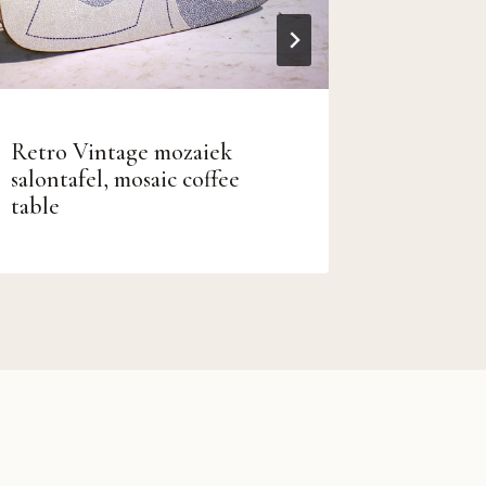
Retro Vintage mozaiek
Vintage
salontafel, mosaic coffee
Bohemia
table
Fauteuil