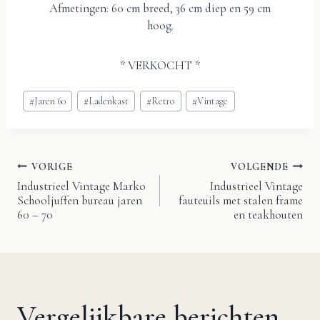
Afmetingen: 60 cm breed, 36 cm diep en 59 cm
hoog.
* VERKOCHT *
Bericht
#
Jaren 60
#
Ladenkast
#
Retro
#
Vintage
tags:
VORIGE
VOLGENDE
Bericht
Industrieel Vintage Marko
Industrieel Vintage
Schooljuffen bureau jaren
fauteuils met stalen frame
navigatie
60 – 70
en teakhouten
Vergelijkbare berichten