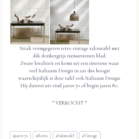
Strak vormgegeven retro vintage salontafel met
dik donkergrijs natuurstenen blad.
Zware kwaliteit en komt uit een interieur waar
veel Italiaans Design in zat dus hoogst
waarschijnlijk is deze tafel ook Italiaans Design.
Hij dateert uit eind jaren 70 of begin jaren 80.
* VERKOCHT *
Bericht
#
jaren 70
#
Retro
#
Salontafel
#
Vintage
tags: