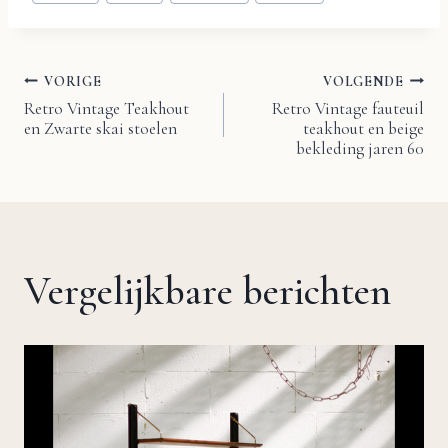
VORIGE
VOLGENDE
Bericht
Retro Vintage Teakhout
Retro Vintage fauteuil
en Zwarte skai stoelen
teakhout en beige
navigatie
bekleding jaren 60
Vergelijkbare berichten