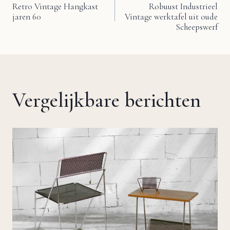
Bericht
Retro Vintage Hangkast
Robuust Industrieel
jaren 60
Vintage werktafel uit oude
navigatie
Scheepswerf
Vergelijkbare berichten