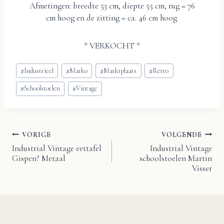
Afmetingen: breedte 53 cm, diepte 55 cm, rug = 76
cm hoog en de zitting = ca. 46 cm hoog.
* VERKOCHT *
Bericht
#
Industrieel
#
Marko
#
Marktplaats
#
Retro
tags:
#
Schoolstoelen
#
Vintage
VORIGE
VOLGENDE
Bericht
Industrial Vintage eettafel
Industrial Vintage
Gispen? Metaal
schoolstoelen Martin
navigatie
Visser