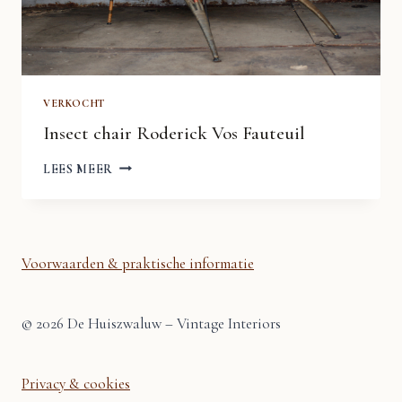
VERKOCHT
Insect chair Roderick Vos Fauteuil
INSECT
LEES MEER
CHAIR
RODERICK
VOS
FAUTEUIL
Voorwaarden & praktische informatie
© 2026 De Huiszwaluw – Vintage Interiors
Privacy & cookies