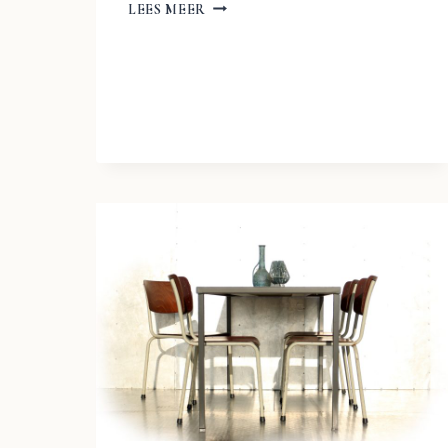
GISPEN
LEES MEER
1968
ANDRE
CORDEMEYER
TYPE
1262
STOEL
BLANK