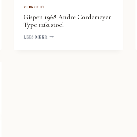
VERKOCHT
Gispen 1968 Andre Cordemeyer
Type 1262 stoel
GISPEN
LEES MEER
1968
ANDRE
CORDEMEYER
TYPE
1262
STOEL