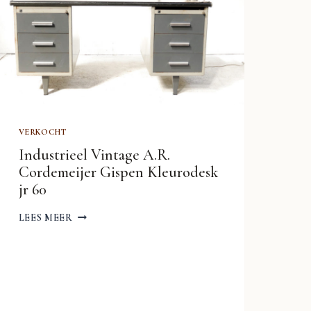
VERKOCHT
Industrieel Vintage A.R.
Cordemeijer Gispen Kleurodesk
jr 60
INDUSTRIEEL
LEES MEER
VINTAGE
A.R.
CORDEMEIJER
GISPEN
KLEURODESK
JR
60