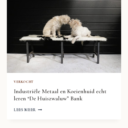
LEATHER
SOFA,
SWITZERLAND,
1970S
VERKOCHT
Industriële Metaal en Koeienhuid echt
leren “De Huiszwaluw” Bank
INDUSTRIËLE
LEES MEER
METAAL
EN
KOEIENHUID
ECHT