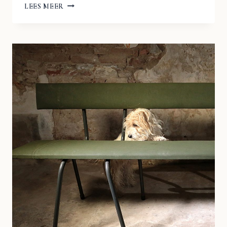
VINTAGE
LEES MEER
DESIGN
ELEMENTEN
BANK
COR
SITZKOMFORT
JAREN
70