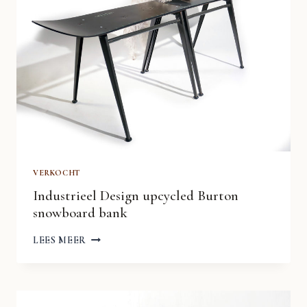
VERKOCHT
Industrieel Design upcycled Burton
snowboard bank
INDUSTRIEEL
LEES MEER
DESIGN
UPCYCLED
BURTON
SNOWBOARD
BANK