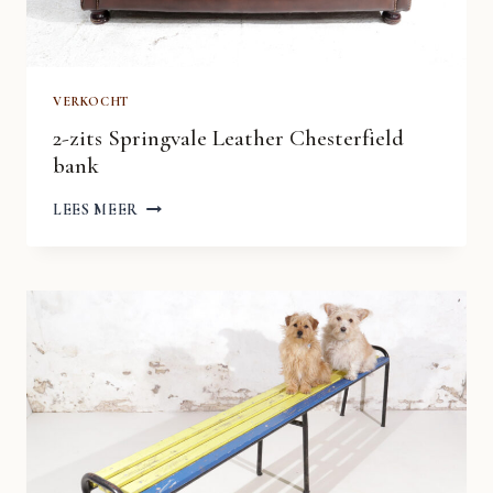
VERKOCHT
2-zits Springvale Leather Chesterfield
bank
2-
LEES MEER
ZITS
SPRINGVALE
LEATHER
CHESTERFIELD
BANK