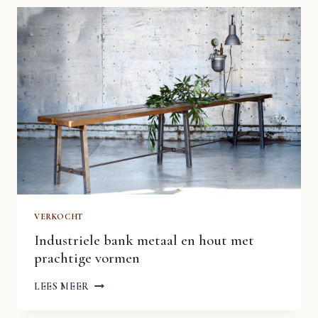
LEREN
“DE
HUISZWALUW”
BANK
VERKOCHT
Industriele bank metaal en hout met
prachtige vormen
INDUSTRIELE
LEES MEER
BANK
METAAL
EN