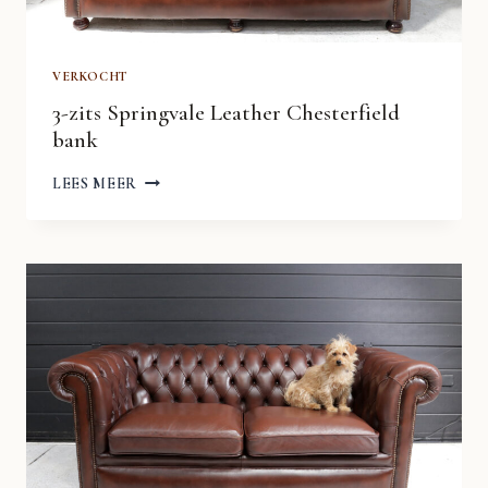
VERKOCHT
3-zits Springvale Leather Chesterfield
bank
3-
LEES MEER
ZITS
SPRINGVALE
LEATHER
CHESTERFIELD
BANK