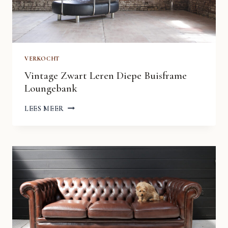
VERKOCHT
Vintage Zwart Leren Diepe Buisframe
Loungebank
VINTAGE
LEES MEER
ZWART
LEREN
DIEPE
BUISFRAME
LOUNGEBANK