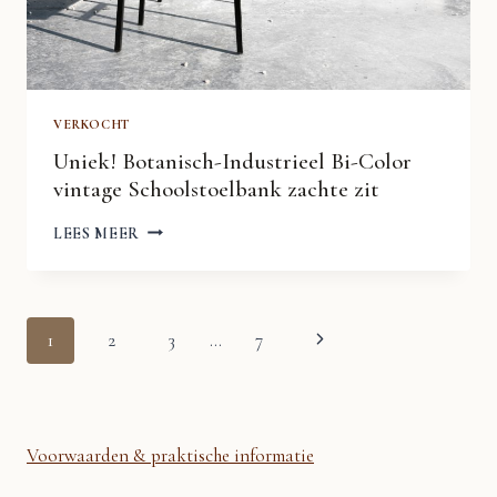
VERKOCHT
Uniek! Botanisch-Industrieel Bi-Color
vintage Schoolstoelbank zachte zit
UNIEK!
LEES MEER
BOTANISCH-
INDUSTRIEEL
BI-
COLOR
VINTAGE
Paginanavigatie
SCHOOLSTOELBANK
Volgende
1
2
3
…
7
ZACHTE
ZIT
pagina
Voorwaarden & praktische informatie