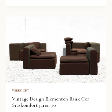
“DE
HUISZWALUW”
BANKEN
METAAL
EN
OKER
GEEL
VERKOCHT
Vintage Design Elementen Bank Cor
Sitzkomfort jaren 70