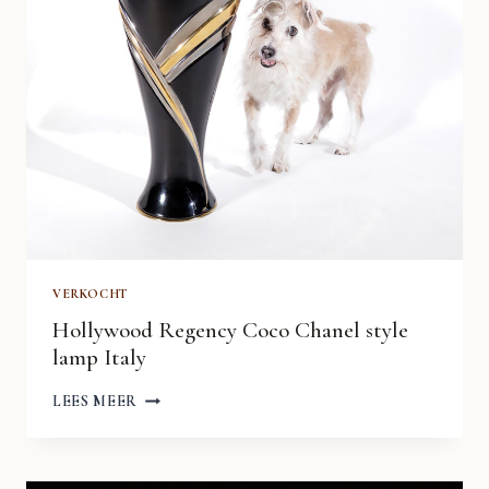
VERKOCHT
Hollywood Regency Coco Chanel style
lamp Italy
HOLLYWOOD
LEES MEER
REGENCY
COCO
CHANEL
STYLE
LAMP