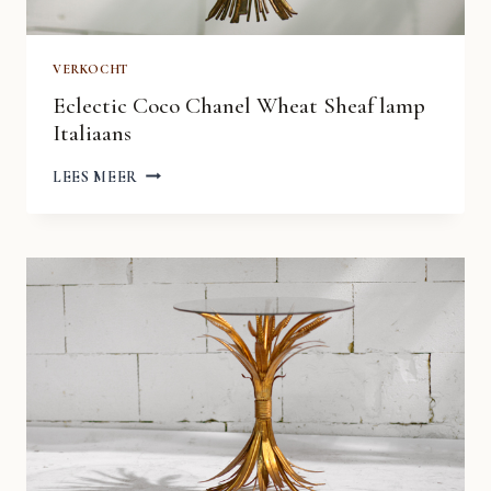
VERKOCHT
Eclectic Coco Chanel Wheat Sheaf lamp
Italiaans
ECLECTIC
LEES MEER
COCO
CHANEL
WHEAT
SHEAF
LAMP
ITALIAANS