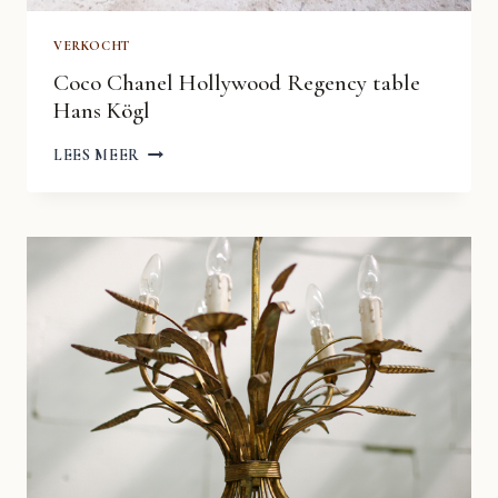
VERKOCHT
Coco Chanel Hollywood Regency table
Hans Kögl
COCO
LEES MEER
CHANEL
HOLLYWOOD
REGENCY
TABLE
HANS
KÖGL