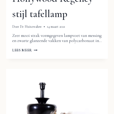
stijl tafellamp
Door
De Huiszwaluw
14 maart 2021
Zeer mooi strak vormgegeven lampvoet van messing
en zwarte glanzende vakken van polycarbonaat in…
COCO
LEES MEER
CHANEL
HOLLYWOOD
REGENCY
STIJL
TAFELLAMP